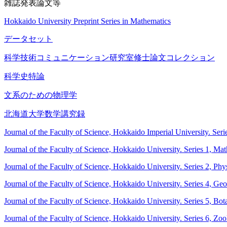
雑誌発表論文等
Hokkaido University Preprint Series in Mathematics
データセット
科学技術コミュニケーション研究室修士論文コレクション
科学史特論
文系のための物理学
北海道大学数学講究録
Journal of the Faculty of Science, Hokkaido Imperial University. Ser
Journal of the Faculty of Science, Hokkaido University. Series 1, Ma
Journal of the Faculty of Science, Hokkaido University. Series 2, Phy
Journal of the Faculty of Science, Hokkaido University. Series 4, G
Journal of the Faculty of Science, Hokkaido University. Series 5, Bot
Journal of the Faculty of Science, Hokkaido University. Series 6, Zo