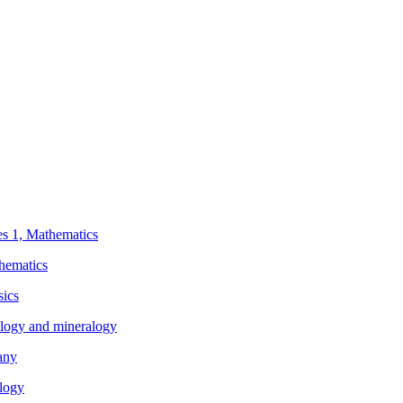
ies 1, Mathematics
thematics
sics
eology and mineralogy
any
ology