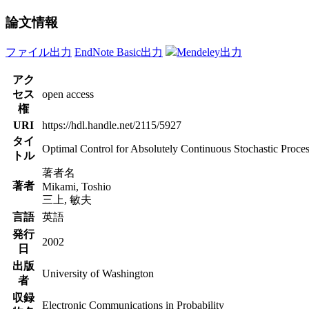
論文情報
ファイル出力
EndNote Basic出力
Mendeley出力
アク
セス
open access
権
URI
https://hdl.handle.net/2115/5927
タイ
Optimal Control for Absolutely Continuous Stochastic Proce
トル
著者名
著者
Mikami, Toshio
三上, 敏夫
言語
英語
発行
2002
日
出版
University of Washington
者
収録
Electronic Communications in Probability