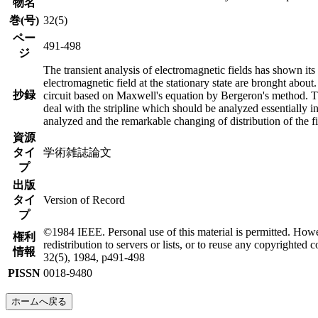
物名
巻(号)
32(5)
ペー
491-498
ジ
The transient analysis of electromagnetic fields has shown its 
electromagnetic field at the stationary state are bronght abo
抄録
circuit based on Maxwell's equation by Bergeron's method. The 
deal with the stripline which should be analyzed essentially in
analyzed and the remarkable changing of distribution of the fi
資源
タイ
学術雑誌論文
プ
出版
タイ
Version of Record
プ
©1984 IEEE. Personal use of this material is permitted. Howeve
権利
redistribution to servers or lists, or to reuse any copyrig
情報
32(5), 1984, p491-498
PISSN
0018-9480
ホームへ戻る