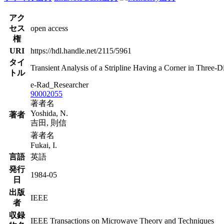
アク
セス
open access
権
URI
https://hdl.handle.net/2115/5961
タイ
Transient Analysis of a Stripline Having a Corner in Three-
トル
e-Rad_Researcher
90002055
著者名
Yoshida, N.
著者
吉田, 則信
著者名
Fukai, I.
言語
英語
発行
1984-05
日
出版
IEEE
者
収録
IEEE Transactions on Microwave Theory and Techniques