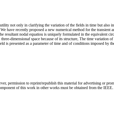
utility not only in clarifying the variation of the fields in time but als
ut. We have recently proposed a new numerical method for the transient a
resultant nodal equatiou is uniquely formulated in the equivalent circuit
 three-dimensionaf space because of its structure, The time variation of 
eld is presented as a parameter of time and of conditions imposed by the
r, permission to reprint/republish this material for advertising or prom
hted component of this work in other works must be obtained from the 