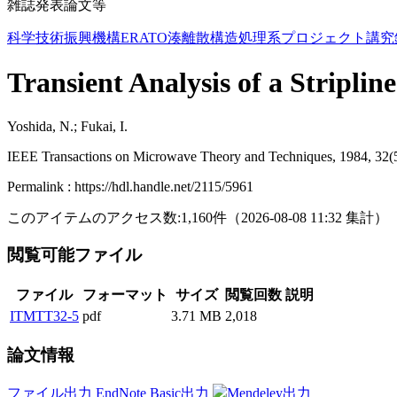
雑誌発表論文等
科学技術振興機構ERATO湊離散構造処理系プロジェクト講究
Transient Analysis of a Stripli
Yoshida, N.; Fukai, I.
IEEE Transactions on Microwave Theory and Techniques, 1984, 32(
Permalink : https://hdl.handle.net/2115/5961
このアイテムのアクセス数:
1,160
件
（
2026-08-08
11:32 集計
）
閲覧可能ファイル
ファイル
フォーマット
サイズ
閲覧回数
説明
ITMTT32-5
pdf
3.71 MB
2,018
論文情報
ファイル出力
EndNote Basic出力
Mendeley出力