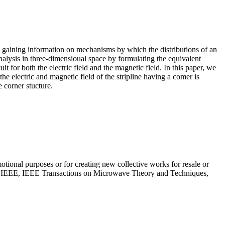
o in gaining information on mechanisms by which the distributions of an
nalysis in three-dimensioual space by formulating the equivalent
 for both the electric field and the magnetic field. In this paper, we
the electric and magnetic field of the stripline having a comer is
 corner stucture.
otional purposes or for creating new collective works for resale or
IEEE. IEEE, IEEE Transactions on Microwave Theory and Techniques,