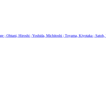
 ; Ohtani, Hiroshi ; Yoshida, Michitoshi ; Toyama, Kiyotaka ; Satoh, 