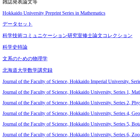
雑誌発表論文等
Hokkaido University Preprint Series in Mathematics
データセット
科学技術コミュニケーション研究室修士論文コレクション
科学史特論
文系のための物理学
北海道大学数学講究録
Journal of the Faculty of Science, Hokkaido Imperial University. Ser
Journal of the Faculty of Science, Hokkaido University. Series 1, Ma
Journal of the Faculty of Science, Hokkaido University. Series 2, Phy
Journal of the Faculty of Science, Hokkaido University. Series 4, G
Journal of the Faculty of Science, Hokkaido University. Series 5, Bot
Journal of the Faculty of Science, Hokkaido University. Series 6, Zo