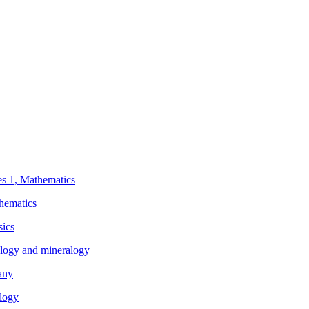
ies 1, Mathematics
thematics
sics
eology and mineralogy
any
ology