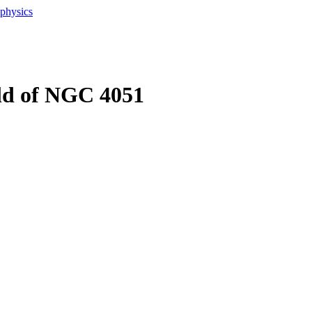
ophysics
eld of NGC 4051