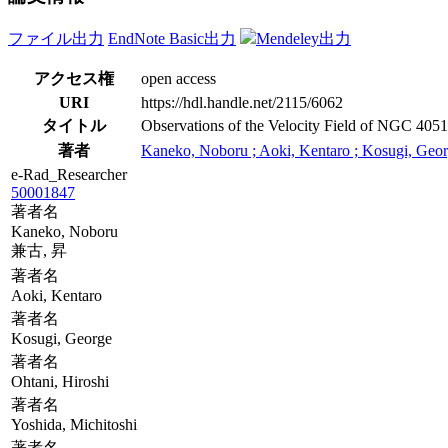
ファイル出力
EndNote Basic出力
Mendeley出力
アクセス権
open access
URI
https://hdl.handle.net/2115/6062
タイトル
Observations of the Velocity Field of NGC 4051
著者
Kaneko, Noboru ; Aoki, Kentaro ; Kosugi, George
e-Rad_Researcher
50001847
著者名
Kaneko, Noboru
兼古, 昇
著者名
Aoki, Kentaro
著者名
Kosugi, George
著者名
Ohtani, Hiroshi
著者名
Yoshida, Michitoshi
著者名