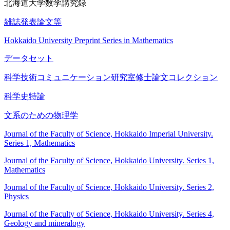
北海道大学数学講究録
雑誌発表論文等
Hokkaido University Preprint Series in Mathematics
データセット
科学技術コミュニケーション研究室修士論文コレクション
科学史特論
文系のための物理学
Journal of the Faculty of Science, Hokkaido Imperial University.
Series 1, Mathematics
Journal of the Faculty of Science, Hokkaido University. Series 1,
Mathematics
Journal of the Faculty of Science, Hokkaido University. Series 2,
Physics
Journal of the Faculty of Science, Hokkaido University. Series 4,
Geology and mineralogy