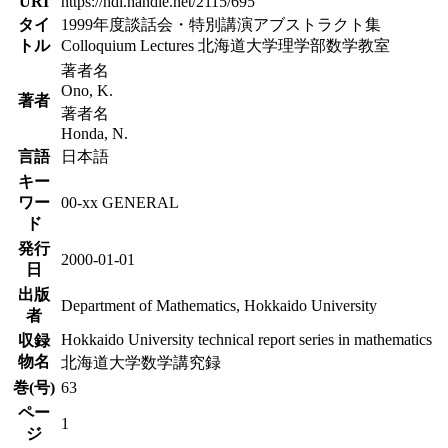
URI
https://hdl.handle.net/2115/695
タイ
1999年度談話会・特別講演アブストラクト集
トル
Colloquium Lectures 北海道大学理学部数学教室
著者名
Ono, K.
著者
著者名
Honda, N.
言語
日本語
キー
ワー
00-xx GENERAL
ド
発行
2000-01-01
日
出版
Department of Mathematics, Hokkaido University
者
Hokkaido University technical report series in mathematics
収録
物名
北海道大学数学講究録
巻(号)
63
ペー
1
ジ