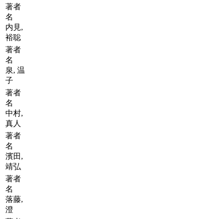
著者
名
内見,
裕聡
著者
名
泉, 温
子
著者
名
中村,
真人
著者
名
濱田,
靖弘
著者
名
落藤,
澄