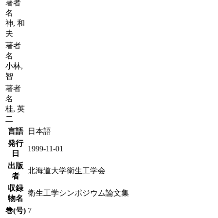
著者
名
神, 和
夫
著者
名
小林,
智
著者
名
桂, 英
二
言語
日本語
発行
1999-11-01
日
出版
北海道大学衛生工学会
者
収録
衛生工学シンポジウム論文集
物名
巻(号)
7