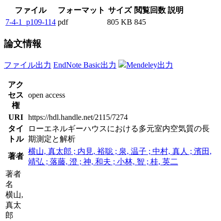
ファイル
フォーマット
サイズ
閲覧回数
説明
7-4-1_p109-114
pdf
805 KB
845
論文情報
ファイル出力
EndNote Basic出力
Mendeley出力
アク
セス
open access
権
URI
https://hdl.handle.net/2115/7274
タイ
ローエネルギーハウスにおける多元室内空気質の長
トル
期測定と解析
横山, 真太郎 ; 内見, 裕聡 ; 泉, 温子 ; 中村, 真人 ; 濱田,
著者
靖弘 ; 落藤, 澄 ; 神, 和夫 ; 小林, 智 ; 桂, 英二
著者
名
横山,
真太
郎