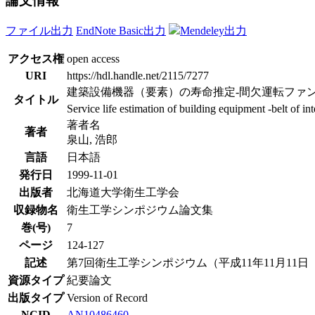
論文情報
ファイル出力
EndNote Basic出力
Mendeley出力
アクセス権
open access
URI
https://hdl.handle.net/2115/7277
建築設備機器（要素）の寿命推定-間欠運転ファン
タイトル
Service life estimation of building equipment -belt of in
著者名
著者
泉山, 浩郎
言語
日本語
発行日
1999-11-01
出版者
北海道大学衛生工学会
収録物名
衛生工学シンポジウム論文集
巻(号)
7
ページ
124-127
記述
第7回衛生工学シンポジウム（平成11年11月11日（木
資源タイプ
紀要論文
出版タイプ
Version of Record
NCID
AN10486460