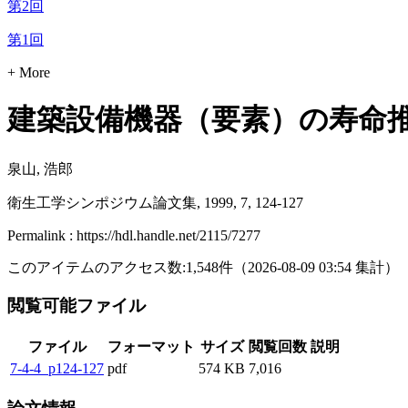
第2回
第1回
+ More
建築設備機器（要素）の寿命推
泉山, 浩郎
衛生工学シンポジウム論文集, 1999, 7, 124-127
Permalink : https://hdl.handle.net/2115/7277
このアイテムのアクセス数:
1,548
件
（
2026-08-09
03:54 集計
）
閲覧可能ファイル
ファイル
フォーマット
サイズ
閲覧回数
説明
7-4-4_p124-127
pdf
574 KB
7,016