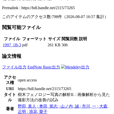
Permalink : https://hdl.handle.net/2115/73265
このアイテムのアクセス数:
798
件
（
2026-08-07
16:57 集計
）
閲覧可能ファイル
ファイル
フォーマット
サイズ
閲覧回数
説明
1997_1B-3
pdf
261 KB
306
論文情報
ファイル出力
EndNote Basic出力
Mendeley出力
アクセ
open access
ス権
URI
https://hdl.handle.net/2115/73265
タイト
樹木フェノロジー写真の解析II. : 画像解析から見た
ル
撮影方法の改善の試み
野田, 真人 ; 奥田, 篤志 ; 山ノ内, 誠 ; 市川, 一 ; 大森,
著者
正明 ; 浪花, 愛子