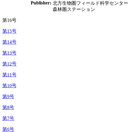
Publisher:
北方生物圏フィールド科学センター
森林圏ステーション
第16号
第15号
第14号
第13号
第12号
第11号
第10号
第9号
第8号
第7号
第6号