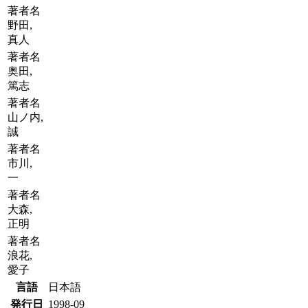
著者名
野田,
真人
著者名
奥田,
篤志
著者名
山ノ内,
誠
著者名
市川,
一
著者名
大森,
正明
著者名
浪花,
愛子
言語
日本語
発行日
1998-09