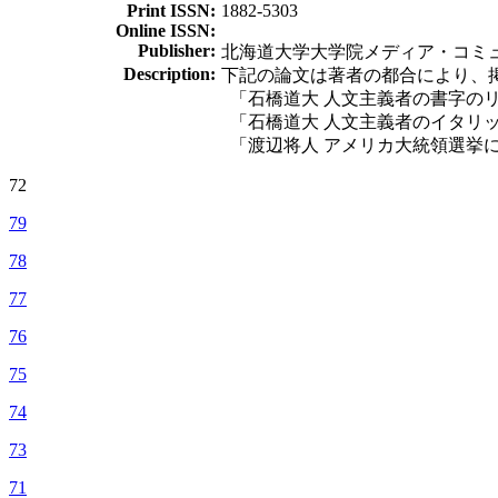
Print ISSN:
1882-5303
Online ISSN:
Publisher:
北海道大学大学院メディア・コミ
Description:
下記の論文は著者の都合により、
「石橋道大 人文主義者の書字のリズムとロー
「石橋道大 人文主義者のイタリック体と
「渡辺将人 アメリカ大統領選挙における
72
79
78
77
76
75
74
73
71