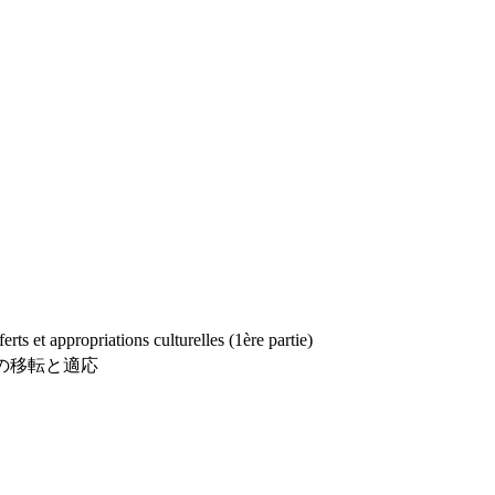
erts et appropriations culturelles (1ère partie)
の移転と適応