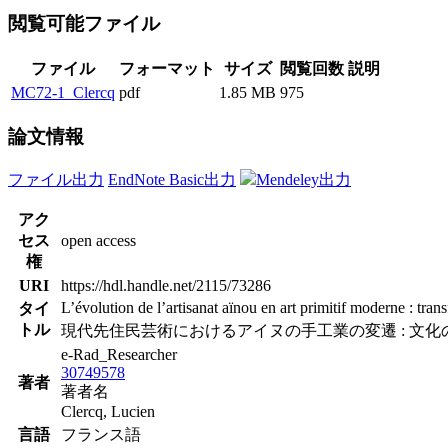
閲覧可能ファイル
ファイル
フォーマット
サイズ
閲覧回数
説明
MC72-1_Clercq
pdf
1.85 MB
975
論文情報
ファイル出力
EndNote Basic出力
Mendeley出力
アク
セス
open access
権
URI
https://hdl.handle.net/2115/73286
L’évolution de l’artisanat aïnou en art primitif moderne : transf
タイ
トル
現代先住民芸術におけるアイヌの手工業の変遷 : 文化
e-Rad_Researcher
30749578
著者
著者名
Clercq, Lucien
言語
フランス語