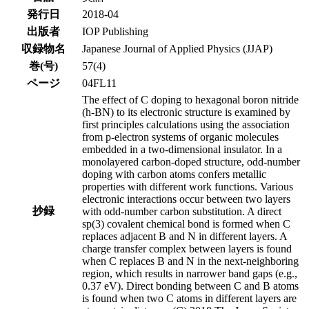
発行日
2018-04
出版者
IOP Publishing
収録物名
Japanese Journal of Applied Physics (JJAP)
巻(号)
57(4)
ページ
04FL11
The effect of C doping to hexagonal boron nitride
(h-BN) to its electronic structure is examined by
first principles calculations using the association
from p-electron systems of organic molecules
embedded in a two-dimensional insulator. In a
monolayered carbon-doped structure, odd-number
doping with carbon atoms confers metallic
properties with different work functions. Various
electronic interactions occur between two layers
抄録
with odd-number carbon substitution. A direct
sp(3) covalent chemical bond is formed when C
replaces adjacent B and N in different layers. A
charge transfer complex between layers is found
when C replaces B and N in the next-neighboring
region, which results in narrower band gaps (e.g.,
0.37 eV). Direct bonding between C and B atoms
is found when two C atoms in different layers are