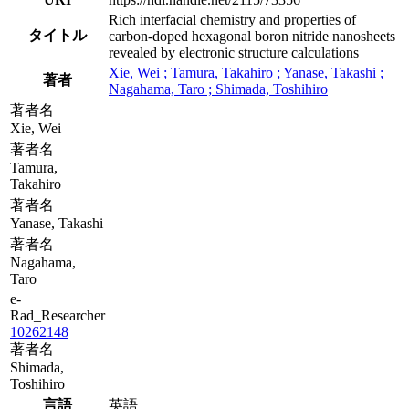
Rich interfacial chemistry and properties of
タイトル
carbon-doped hexagonal boron nitride nanosheets
revealed by electronic structure calculations
Xie, Wei ; Tamura, Takahiro ; Yanase, Takashi ;
著者
Nagahama, Taro ; Shimada, Toshihiro
著者名
Xie, Wei
著者名
Tamura,
Takahiro
著者名
Yanase, Takashi
著者名
Nagahama,
Taro
e-
Rad_Researcher
10262148
著者名
Shimada,
Toshihiro
言語
英語