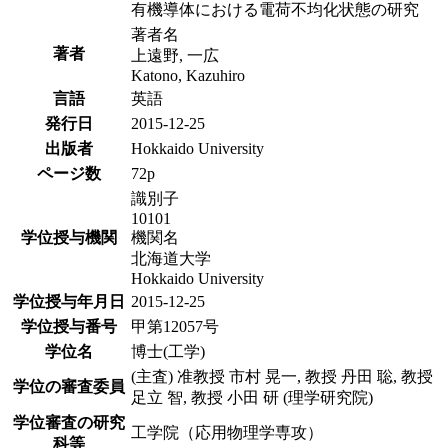
有機導体における電荷不均化状態の研究
著者名
著者
上遠野, 一広
Katono, Kazuhiro
言語
英語
発行日
2015-12-25
出版者
Hokkaido University
ページ数
72p
識別子
10101
学位授与機関
機関名
北海道大学
Hokkaido University
学位授与年月日
2015-12-25
学位授与番号
甲第12057号
学位名
博士(工学)
(主査) 准教授 市村 晃一, 教授 丹田 聡, 教授
学位の審査委員
足立 智, 教授 小田 研 (理学研究院)
学位審査の研究
工学院（応用物理学専攻）
科等