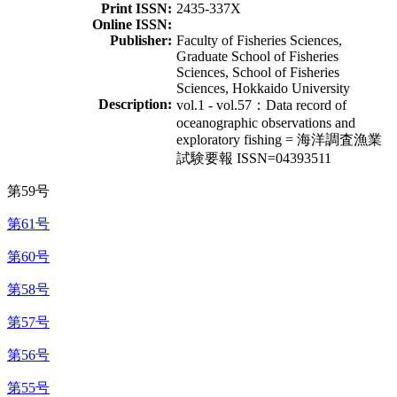
Print ISSN:
2435-337X
Online ISSN:
Publisher:
Faculty of Fisheries Sciences,
Graduate School of Fisheries
Sciences, School of Fisheries
Sciences, Hokkaido University
Description:
vol.1 - vol.57：Data record of
oceanographic observations and
exploratory fishing = 海洋調査漁業
試験要報 ISSN=04393511
第59号
第61号
第60号
第58号
第57号
第56号
第55号