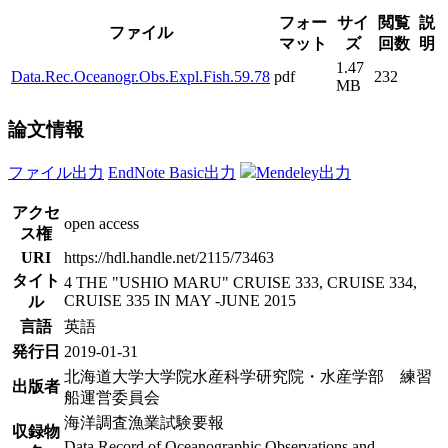
フォー
サイ
閲覧
説
ファイル
マット
ズ
回数
明
1.47
Data.Rec.Oceanogr.Obs.Expl.Fish.59.78
pdf
232
MB
論文情報
ファイル出力
EndNote Basic出力
Mendeley出力
アクセ
open access
ス権
URI
https://hdl.handle.net/2115/73463
タイト
4 THE "USHIO MARU" CRUISE 333, CRUISE 334,
CRUISE 335 IN MAY -JUNE 2015
ル
言語
英語
発行日
2019-01-31
北海道大学大学院水産科学研究院・水産学部 練習
出版者
船運営委員会
海洋調査漁業試験要報
収録物
Data Record of Oceanographic Observations and