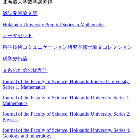
北海道大学数学講究録
雑誌発表論文等
Hokkaido University Preprint Series in Mathematics
データセット
科学技術コミュニケーション研究室修士論文コレクション
科学史特論
文系のための物理学
Journal of the Faculty of Science, Hokkaido Imperial University.
Series 1, Mathematics
Journal of the Faculty of Science, Hokkaido University. Series 1,
Mathematics
Journal of the Faculty of Science, Hokkaido University. Series 2,
Physics
Journal of the Faculty of Science, Hokkaido University. Series 4,
Geology and mineralogy