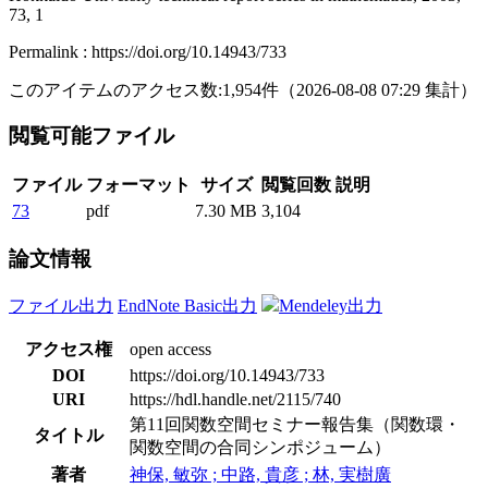
73, 1
Permalink : https://doi.org/10.14943/733
このアイテムのアクセス数:
1,954
件
（
2026-08-08
07:29 集計
）
閲覧可能ファイル
ファイル
フォーマット
サイズ
閲覧回数
説明
73
pdf
7.30 MB
3,104
論文情報
ファイル出力
EndNote Basic出力
Mendeley出力
アクセス権
open access
DOI
https://doi.org/10.14943/733
URI
https://hdl.handle.net/2115/740
第11回関数空間セミナー報告集（関数環・
タイトル
関数空間の合同シンポジューム）
著者
神保, 敏弥 ; 中路, 貴彦 ; 林, 実樹廣