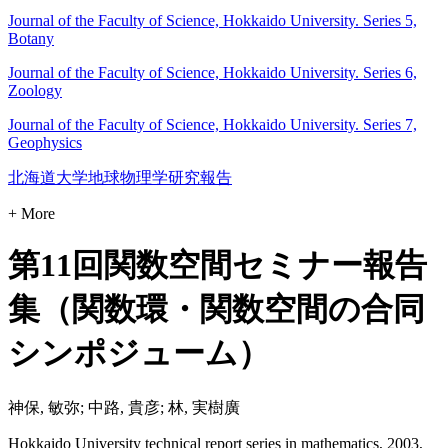
Journal of the Faculty of Science, Hokkaido University. Series 5,
Botany
Journal of the Faculty of Science, Hokkaido University. Series 6,
Zoology
Journal of the Faculty of Science, Hokkaido University. Series 7,
Geophysics
北海道大学地球物理学研究報告
+ More
第11回関数空間セミナー報告
集（関数環・関数空間の合同
シンポジューム）
神保, 敏弥; 中路, 貴彦; 林, 実樹廣
Hokkaido University technical report series in mathematics, 2003,