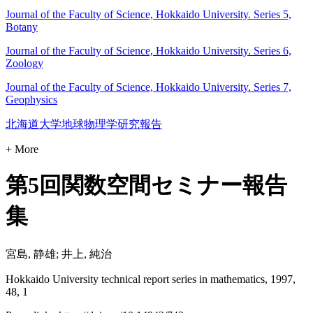
Journal of the Faculty of Science, Hokkaido University. Series 5,
Botany
Journal of the Faculty of Science, Hokkaido University. Series 6,
Zoology
Journal of the Faculty of Science, Hokkaido University. Series 7,
Geophysics
北海道大学地球物理学研究報告
+ More
第5回関数空間セミナー報告
集
宮島, 静雄; 井上, 純治
Hokkaido University technical report series in mathematics, 1997,
48, 1