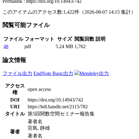
Permalink : https://doi.org/10.14943/742
このアイテムのアクセス数:
1,422
件
（
2026-08-07
14:15 集計
）
閲覧可能ファイル
ファイル
フォーマット
サイズ
閲覧回数
説明
48
pdf
5.24 MB
1,762
論文情報
ファイル出力
EndNote Basic出力
Mendeley出力
アクセス
open access
権
DOI
https://doi.org/10.14943/742
URI
https://hdl.handle.net/2115/782
タイトル
第5回関数空間セミナー報告集
著者名
宮島, 静雄
著者
著者名