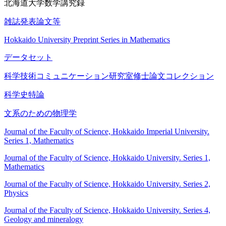
北海道大学数学講究録
雑誌発表論文等
Hokkaido University Preprint Series in Mathematics
データセット
科学技術コミュニケーション研究室修士論文コレクション
科学史特論
文系のための物理学
Journal of the Faculty of Science, Hokkaido Imperial University.
Series 1, Mathematics
Journal of the Faculty of Science, Hokkaido University. Series 1,
Mathematics
Journal of the Faculty of Science, Hokkaido University. Series 2,
Physics
Journal of the Faculty of Science, Hokkaido University. Series 4,
Geology and mineralogy