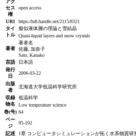
アク
セス
open access
権
URI
https://hdl.handle.net/2115/8321
タイ
擬似液体層の理論と雪結晶
トル
Quasi-liquid layers and snow crystals
著者名
著者
佐藤, 加奈子
Sato, Kanako
言語
日本語
発行
2006-03-22
日
出版
北海道大学低温科学研究所
者
収録
低温科学
物名
Low temperature science
巻(号)
64
ペー
95-102
ジ
記述
1章 コンピュータシミュレーションが拓く水系物質研