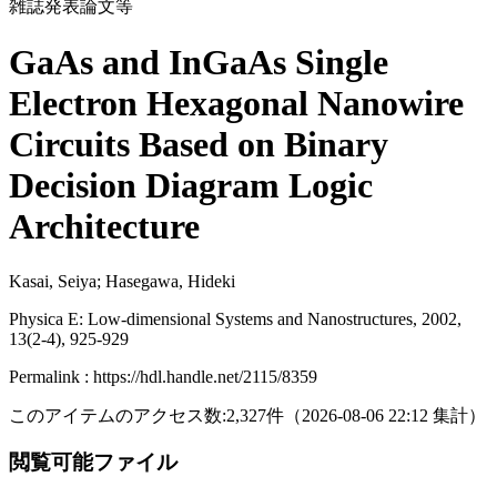
雑誌発表論文等
GaAs and InGaAs Single
Electron Hexagonal Nanowire
Circuits Based on Binary
Decision Diagram Logic
Architecture
Kasai, Seiya; Hasegawa, Hideki
Physica E: Low-dimensional Systems and Nanostructures, 2002,
13(2-4), 925-929
Permalink : https://hdl.handle.net/2115/8359
このアイテムのアクセス数:
2,327
件
（
2026-08-06
22:12 集計
）
閲覧可能ファイル