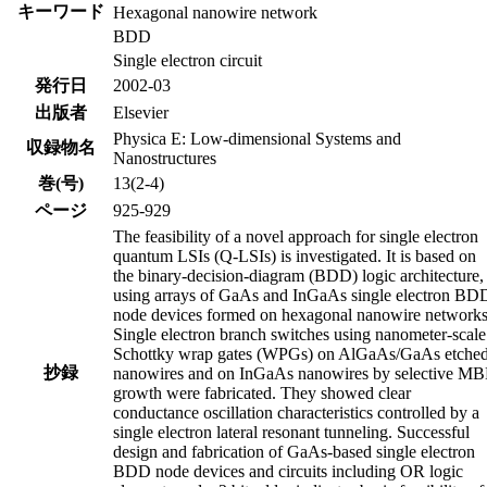
キーワード
Hexagonal nanowire network
BDD
Single electron circuit
発行日
2002-03
出版者
Elsevier
Physica E: Low-dimensional Systems and
収録物名
Nanostructures
巻(号)
13(2-4)
ページ
925-929
The feasibility of a novel approach for single electron
quantum LSIs (Q-LSIs) is investigated. It is based on
the binary-decision-diagram (BDD) logic architecture,
using arrays of GaAs and InGaAs single electron BD
node devices formed on hexagonal nanowire networks
Single electron branch switches using nanometer-scale
Schottky wrap gates (WPGs) on AlGaAs/GaAs etche
抄録
nanowires and on InGaAs nanowires by selective M
growth were fabricated. They showed clear
conductance oscillation characteristics controlled by a
single electron lateral resonant tunneling. Successful
design and fabrication of GaAs-based single electron
BDD node devices and circuits including OR logic