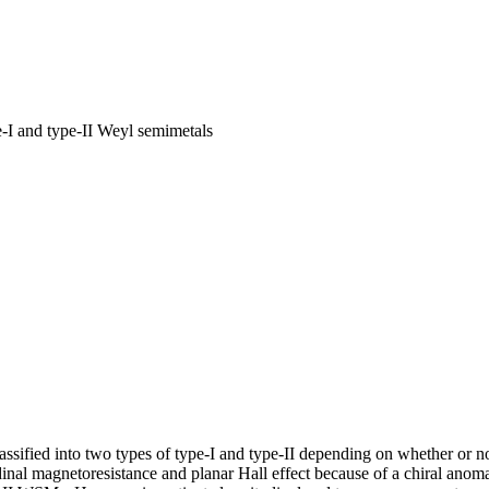
-I and type-II Weyl semimetals
ssified into two types of type-I and type-II depending on whether or 
udinal magnetoresistance and planar Hall effect because of a chiral anom