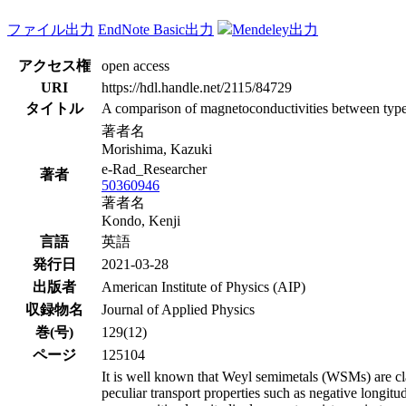
ファイル出力
EndNote Basic出力
Mendeley出力
アクセス権
open access
URI
https://hdl.handle.net/2115/84729
タイトル
A comparison of magnetoconductivities between type
著者名
Morishima, Kazuki
e-Rad_Researcher
著者
50360946
著者名
Kondo, Kenji
言語
英語
発行日
2021-03-28
出版者
American Institute of Physics (AIP)
収録物名
Journal of Applied Physics
巻(号)
129(12)
ページ
125104
It is well known that Weyl semimetals (WSMs) are cla
peculiar transport properties such as negative longit