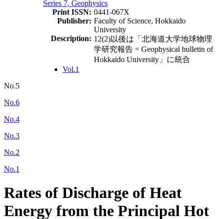
Series 7, Geophysics
Print ISSN:
0441-067X
Publisher:
Faculty of Science, Hokkaido
University
Description:
12(2)以後は「北海道大学地球物理
学研究報告 = Geophysical bulletin of
Hokkaido University」に統合
Vol.1
No.5
No.6
No.4
No.3
No.2
No.1
Rates of Discharge of Heat
Energy from the Principal Hot