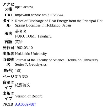
アクセ
open access
ス権
URI
https://hdl.handle.net/2115/8644
タイト
Rates of Discharge of Heat Energy from the Principal Hot
Spring Localities in Hokkaido, Japan
ル
著者名
著者
FUKUTOMI, Takaharu
言語
英語
発行日
1962-03-10
出版者
Hokkaido University
収録物
Journal of the Faculty of Science, Hokkaido University.
Series 7, Geophysics
名
巻(号)
1(5)
ページ
315-330
資源タ
紀要論文
イプ
出版タ
Version of Record
イプ
NCID
AA00697887