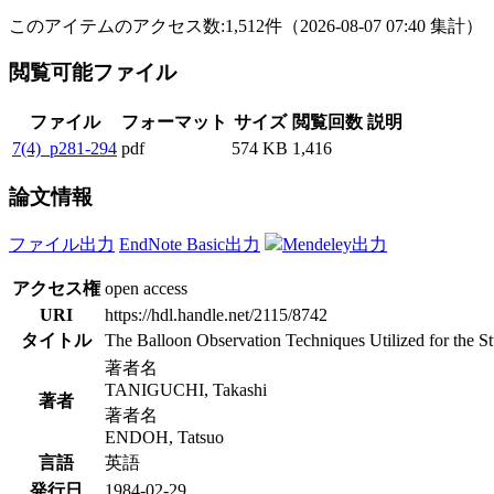
このアイテムのアクセス数:
1,512
件
（
2026-08-07
07:40 集計
）
閲覧可能ファイル
ファイル
フォーマット
サイズ
閲覧回数
説明
7(4)_p281-294
pdf
574 KB
1,416
論文情報
ファイル出力
EndNote Basic出力
Mendeley出力
アクセス権
open access
URI
https://hdl.handle.net/2115/8742
タイトル
The Balloon Observation Techniques Utilized for the St
著者名
TANIGUCHI, Takashi
著者
著者名
ENDOH, Tatsuo
言語
英語
発行日
1984-02-29