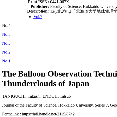
Print ISSN:
0441-067X
Publisher:
Faculty of Science, Hokkaido Universit
Description:
12(2)以後は「北海道大学地球物理学研究報告 = G
Vol.7
No.4
No.5
No.3
No.2
No.1
The Balloon Observation Techniqu
Thunderclouds of Japan
TANIGUCHI, Takashi; ENDOH, Tatsuo
Journal of the Faculty of Science, Hokkaido University. Series 7, Ge
Permalink : https://hdl.handle.net/2115/8742