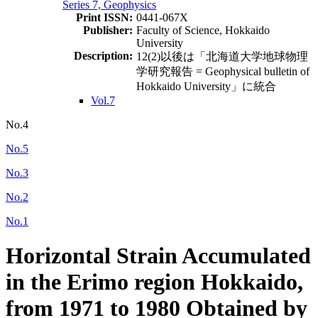
Series 7, Geophysics
Print ISSN:
0441-067X
Publisher:
Faculty of Science, Hokkaido
University
Description:
12(2)以後は「北海道大学地球物理
学研究報告 = Geophysical bulletin of
Hokkaido University」に統合
Vol.7
No.4
No.5
No.3
No.2
No.1
Horizontal Strain Accumulated
in the Erimo region Hokkaido,
from 1971 to 1980 Obtained by