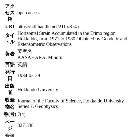
アク
セス
open access
権
URI
https://hdl.handle.net/2115/8745
Horizontal Strain Accumulated in the Erimo region
タイ
Hokkaido, from 1971 to 1980 Obtained by Geodetic and
トル
Extensometric Observations
著者名
著者
KASAHARA, Minoru
言語
英語
発行
1984-02-29
日
出版
Hokkaido University
者
収録
Journal of the Faculty of Science, Hokkaido University.
Series 7, Geophysics
物名
巻(号)
7(4)
ペー
327-338
ジ
資源