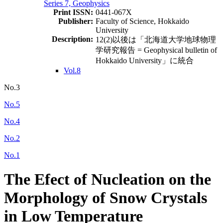
Series 7, Geophysics
Print ISSN:
0441-067X
Publisher:
Faculty of Science, Hokkaido
University
Description:
12(2)以後は「北海道大学地球物理
学研究報告 = Geophysical bulletin of
Hokkaido University」に統合
Vol.8
No.3
No.5
No.4
No.2
No.1
The Efect of Nucleation on the
Morphology of Snow Crystals
in Low Temperature