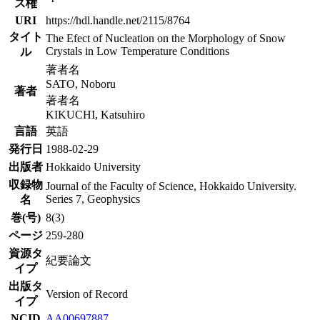
ス権
URI
https://hdl.handle.net/2115/8764
タイト
The Efect of Nucleation on the Morphology of Snow
Crystals in Low Temperature Conditions
ル
著者名
SATO, Noboru
著者
著者名
KIKUCHI, Katsuhiro
言語
英語
発行日
1988-02-29
出版者
Hokkaido University
収録物
Journal of the Faculty of Science, Hokkaido University.
Series 7, Geophysics
名
巻(号)
8(3)
ページ
259-280
資源タ
紀要論文
イプ
出版タ
Version of Record
イプ
NCID
AA00697887