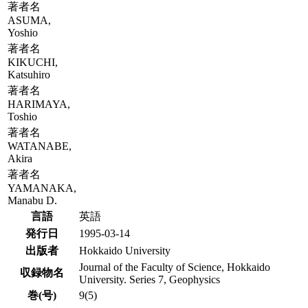
著者名
ASUMA,
Yoshio
著者名
KIKUCHI,
Katsuhiro
著者名
HARIMAYA,
Toshio
著者名
WATANABE,
Akira
著者名
YAMANAKA,
Manabu D.
言語
英語
発行日
1995-03-14
出版者
Hokkaido University
Journal of the Faculty of Science, Hokkaido
収録物名
University. Series 7, Geophysics
巻(号)
9(5)