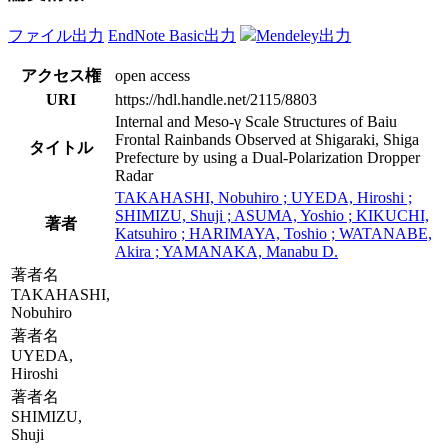
ファイル出力
EndNote Basic出力
Mendeley出力
アクセス権
open access
URI
https://hdl.handle.net/2115/8803
Internal and Meso-γ Scale Structures of Baiu
Frontal Rainbands Observed at Shigaraki, Shiga
タイトル
Prefecture by using a Dual-Polarization Dropper
Radar
TAKAHASHI, Nobuhiro ; UYEDA, Hiroshi ;
SHIMIZU, Shuji ; ASUMA, Yoshio ; KIKUCHI,
著者
Katsuhiro ; HARIMAYA, Toshio ; WATANABE,
Akira ; YAMANAKA, Manabu D.
著者名
TAKAHASHI,
Nobuhiro
著者名
UYEDA,
Hiroshi
著者名
SHIMIZU,
Shuji