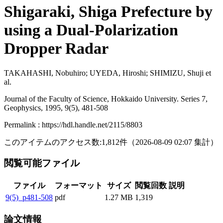
Shigaraki, Shiga Prefecture by
using a Dual-Polarization
Dropper Radar
TAKAHASHI, Nobuhiro; UYEDA, Hiroshi; SHIMIZU, Shuji et
al.
Journal of the Faculty of Science, Hokkaido University. Series 7,
Geophysics, 1995, 9(5), 481-508
Permalink : https://hdl.handle.net/2115/8803
このアイテムのアクセス数:
1,812
件
（
2026-08-09
02:07 集計
）
閲覧可能ファイル
ファイル
フォーマット
サイズ
閲覧回数
説明
9(5)_p481-508
pdf
1.27 MB
1,319
論文情報