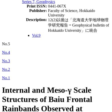
Series 7, Geophysics
Print ISSN:
0441-067X
Publisher:
Faculty of Science, Hokkaido
University
Description:
12(2)以後は「北海道大学地球物理
学研究報告 = Geophysical bulletin of
Hokkaido University」に統合
Vol.9
No.5
No.4
No.3
No.2
No.1
Internal and Meso-γ Scale
Structures of Baiu Frontal
Rainbands Observed at