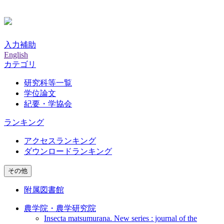
入力補助
English
カテゴリ
研究科等一覧
学位論文
紀要・学協会
ランキング
アクセスランキング
ダウンロードランキング
その他
附属図書館
農学院・農学研究院
Insecta matsumurana. New series : journal of the