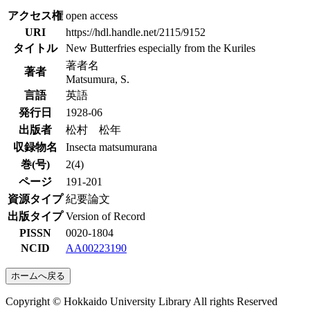
アクセス権
open access
URI
https://hdl.handle.net/2115/9152
タイトル
New Butterfries especially from the Kuriles
著者名
著者
Matsumura, S.
言語
英語
発行日
1928-06
出版者
松村 松年
収録物名
Insecta matsumurana
巻(号)
2(4)
ページ
191-201
資源タイプ
紀要論文
出版タイプ
Version of Record
PISSN
0020-1804
NCID
AA00223190
ホームへ戻る
Copyright © Hokkaido University Library All rights Reserved