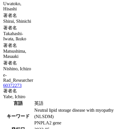
Uwatoko,
Hisashi
著者名
Shirai, Shinichi
著者名
Takahashi-
Iwata, Ikuko
著者名
Matsushima,
Masaaki
著者名
Nishino, Ichizo
e-
Rad_Researcher
60372273
著者名
Yabe, Ichiro
言語
英語
Neutral lipid storage disease with myopathy
キーワード
(NLSDM)
PNPLA2 gene