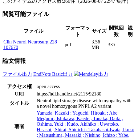
このアイテムのアクセス数:
266
件
（
2026-08-07
22:47 集計
）
閲覧可能ファイル
フォーマッ
閲覧回
説
ファイル
サイズ
ト
数
明
Clin Neurol Neurosurg 228
3.56
pdf
335
107670
MB
論文情報
ファイル出力
EndNote Basic出力
Mendeley出力
アクセス権
open access
URI
https://hdl.handle.net/2115/92180
Neutral lipid storage disease with myopathy with
タイトル
a novel homozygous PNPLA2 variant
Yamada, Kazuki ; Yaguchi, Hiroaki ; Abe,
Megumi ; Ishikawa, Kaede ; Tanaka, Daiki ;
Oshima, Yuki ; Kudo, Akihiko ; Uwatoko,
著者
Hisashi ; Shirai, Shinichi ; Takahashi-Iwata, Ikuko
; Matsushima, Masaaki ; Nishino, Ichizo ; Yabe,