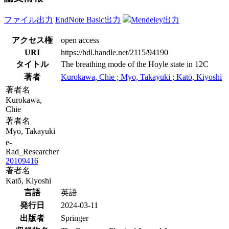
ファイル出力
EndNote Basic出力
Mendeley出力
アクセス権
open access
URI
https://hdl.handle.net/2115/94190
タイトル
The breathing mode of the Hoyle state in 12C
著者
Kurokawa, Chie ; Myo, Takayuki ; Katō, Kiyoshi
著者名
Kurokawa,
Chie
著者名
Myo, Takayuki
e-
Rad_Researcher
20109416
著者名
Katō, Kiyoshi
言語
英語
発行日
2024-03-11
出版者
Springer