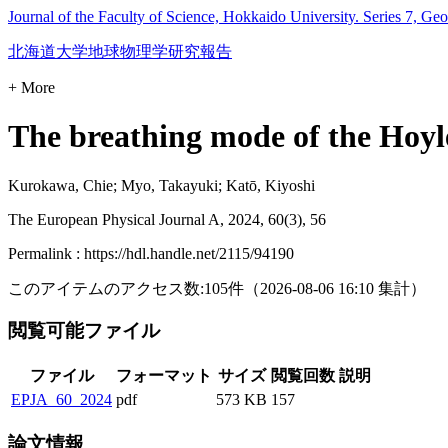
Journal of the Faculty of Science, Hokkaido University. Series 7, Ge
北海道大学地球物理学研究報告
+ More
The breathing mode of the Hoyle
Kurokawa, Chie; Myo, Takayuki; Katō, Kiyoshi
The European Physical Journal A, 2024, 60(3), 56
Permalink : https://hdl.handle.net/2115/94190
このアイテムのアクセス数:
105
件
（
2026-08-06
16:10 集計
）
閲覧可能ファイル
ファイル
フォーマット
サイズ
閲覧回数
説明
EPJA_60_2024
pdf
573 KB
157
論文情報