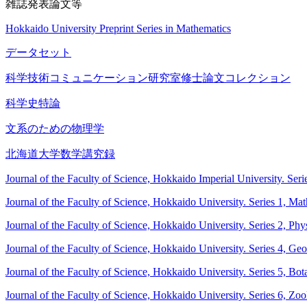
雑誌発表論文等
Hokkaido University Preprint Series in Mathematics
データセット
科学技術コミュニケーション研究室修士論文コレクション
科学史特論
文系のための物理学
北海道大学数学講究録
Journal of the Faculty of Science, Hokkaido Imperial University. Ser
Journal of the Faculty of Science, Hokkaido University. Series 1, Ma
Journal of the Faculty of Science, Hokkaido University. Series 2, Phy
Journal of the Faculty of Science, Hokkaido University. Series 4, G
Journal of the Faculty of Science, Hokkaido University. Series 5, Bot
Journal of the Faculty of Science, Hokkaido University. Series 6, Zo