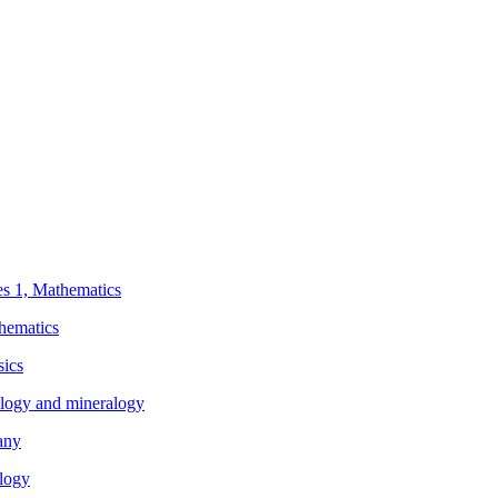
ies 1, Mathematics
thematics
sics
eology and mineralogy
any
ology