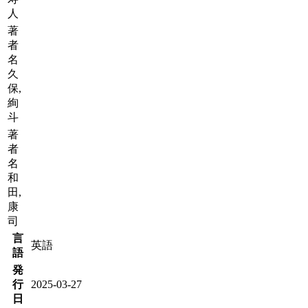
人
著
者
名
久
保,
絢
斗
著
者
名
和
田,
康
司
言
英語
語
発
行
2025-03-27
日