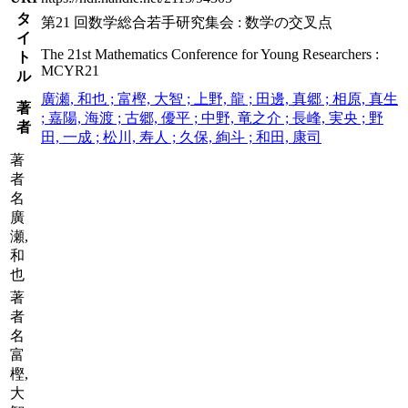
タ
第21 回数学総合若手研究集会 : 数学の交叉点
イ
The 21st Mathematics Conference for Young Researchers :
ト
MCYR21
ル
廣瀬, 和也 ; 富樫, 大智 ; 上野, 龍 ; 田邊, 真郷 ; 相原, 真生
著
; 嘉陽, 海渡 ; 古郷, 優平 ; 中野, 竜之介 ; 長峰, 実央 ; 野
者
田, 一成 ; 松川, 寿人 ; 久保, 絢斗 ; 和田, 康司
著
者
名
廣
瀬,
和
也
著
者
名
富
樫,
大