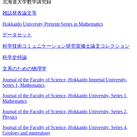
北海道大学数学講究録
雑誌発表論文等
Hokkaido University Preprint Series in Mathematics
データセット
科学技術コミュニケーション研究室修士論文コレクション
科学史特論
文系のための物理学
Journal of the Faculty of Science, Hokkaido Imperial University.
Series 1, Mathematics
Journal of the Faculty of Science, Hokkaido University. Series 1,
Mathematics
Journal of the Faculty of Science, Hokkaido University. Series 2,
Physics
Journal of the Faculty of Science, Hokkaido University. Series 4,
Geology and mineralogy