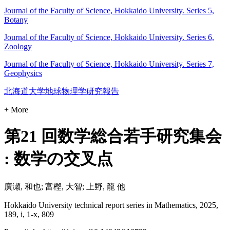
Journal of the Faculty of Science, Hokkaido University. Series 5,
Botany
Journal of the Faculty of Science, Hokkaido University. Series 6,
Zoology
Journal of the Faculty of Science, Hokkaido University. Series 7,
Geophysics
北海道大学地球物理学研究報告
+ More
第21 回数学総合若手研究集会
: 数学の交叉点
廣瀬, 和也; 富樫, 大智; 上野, 龍 他
Hokkaido University technical report series in Mathematics, 2025,
189, i, 1-x, 809