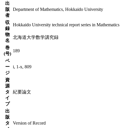
出
版
Department of Mathematics, Hokkaido University
者
収
Hokkaido University technical report series in Mathematics
録
物
北海道大学数学講究録
名
巻
189
(号)
ペ
ー
i, 1-x, 809
ジ
資
源
タ
紀要論文
イ
プ
出
版
タ
Version of Record