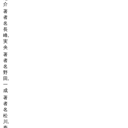
介
著
者
名
長
峰,
実
央
著
者
名
野
田,
一
成
著
者
名
松
川,
寿