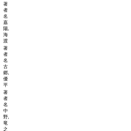
著
者
名
嘉
陽,
海
渡
著
者
名
古
郷,
優
平
著
者
名
中
野,
竜
之