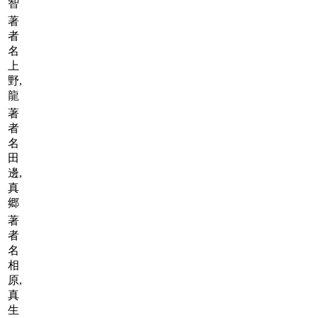
智
著
者
名
上
野,
龍
著
者
名
田
邊,
真
郷
著
者
名
相
原,
真
生