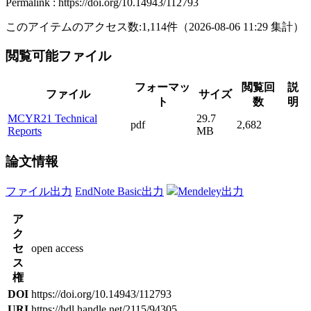
Permalink : https://doi.org/10.14943/112793
このアイテムのアクセス数:
1,114
件
（
2026-08-06
11:29 集計
）
閲覧可能ファイル
フォーマッ
閲覧回
説
ファイル
サイズ
ト
数
明
MCYR21 Technical
29.7
pdf
2,682
Reports
MB
論文情報
ファイル出力
EndNote Basic出力
Mendeley出力
ア
ク
セ
open access
ス
権
DOI
https://doi.org/10.14943/112793
URI
https://hdl.handle.net/2115/94305