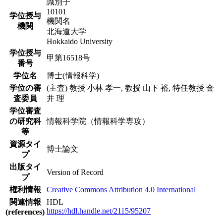
識別子
10101
学位授与
機関名
機関
北海道大学
Hokkaido University
学位授与
甲第16518号
番号
学位名
博士(情報科学)
学位の審
(主査) 教授 小林 孝一, 教授 山下 裕, 特任教授 金
査委員
井 理
学位審査
の研究科
情報科学院（情報科学専攻）
等
資源タイ
博士論文
プ
出版タイ
Version of Record
プ
権利情報
Creative Commons Attribution 4.0 International
関連情報
HDL
https://hdl.handle.net/2115/95207
(references)