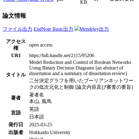
KB
論文情報
ファイル出力
EndNote Basic出力
Mendeley出力
アクセス
open access
権
URI
https://hdl.handle.net/2115/95206
Model Reduction and Control of Boolean Networks
Using Binary Decision Diagrams [an abstract of
dissertation and a summary of dissertation review]
タイトル
二分決定グラフを用いたブーリアンネットワー
クの低次元化と制御 [論文内容及び審査の要旨]
著者名
著者
本山, 風馬
英語
言語
日本語
発行日
2025-03-25
出版者
Hokkaido University