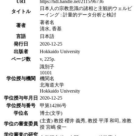
URI
https://hdl.handle.net/2115/96736
日本人の宗教意識の諸相と主観的ウェルビ
タイトル
ーイング : 計量的データ分析と検討
著者名
著者
清水, 香基
言語
日本語
発行日
2020-12-25
出版者
Hokkaido University
ページ数
v, 225p.
識別子
10101
学位授与機関
機関名
北海道大学
Hokkaido University
学位授与年月日
2020-12-25
学位授与番号
甲第14286号
学位名
博士(文学)
(主査) 教授 櫻井 義秀, 教授 平澤 和司, 准教
学位の審査委員
授 宮嶋 俊一
学位審査の研究