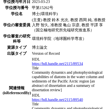
学位授与年月日
2023-03-23
学位授与番号
甲第15262号
学位名
博士(環境科学)
(主査) 教授 鈴木 光次, 教授 西岡 純, 准教授
学位の審査委員
入野 智久, 准教授 亀山 宗彦, 教授 平譯 享
（国立極地研究所先端研究推進系）
学位審査の研究
環境科学院（地球圏科学専攻）
科等
資源タイプ
博士論文
出版タイプ
Version of Record
HDL
https://hdl.handle.net/2115/89534
Title
Community dynamics and photophysiological
capabilities of diatoms in the water column and
sediments of the Pacific Arctic region [an
abstract of dissertation and a summary of
関連情報
dissertation review]
(isReferencedBy)
HDL
https://hdl.handle.net/2115/89540
Title
Community dynamics and photophysiological