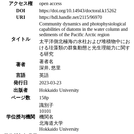
アクセス権
open access
DOI
https://doi.org/10.14943/doctoral.k15262
URI
https://hdl.handle.net/2115/96970
Community dynamics and photophysiological
capabilities of diatoms in the water column and
sediments of the Pacific Arctic region
タイトル
太平洋側北極海の水柱および堆積物中にお
ける珪藻類の群集動態と光生理能力に関す
る研究
著者名
著者
深井, 悠里
言語
英語
発行日
2023-03-23
出版者
Hokkaido University
ページ数
158p
識別子
10101
学位授与機関
機関名
北海道大学
Hokkaido University