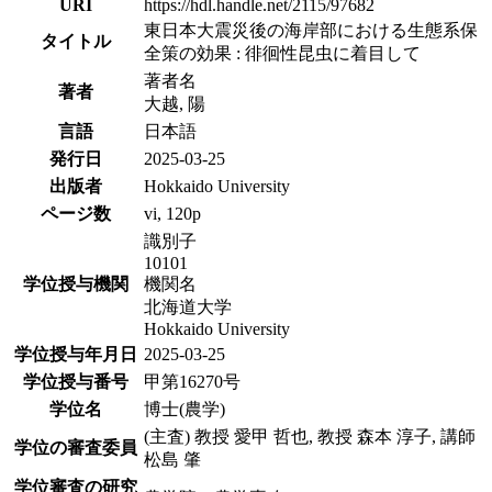
URI
https://hdl.handle.net/2115/97682
東日本大震災後の海岸部における生態系保
タイトル
全策の効果 : 徘徊性昆虫に着目して
著者名
著者
大越, 陽
言語
日本語
発行日
2025-03-25
出版者
Hokkaido University
ページ数
vi, 120p
識別子
10101
学位授与機関
機関名
北海道大学
Hokkaido University
学位授与年月日
2025-03-25
学位授与番号
甲第16270号
学位名
博士(農学)
(主査) 教授 愛甲 哲也, 教授 森本 淳子, 講師
学位の審査委員
松島 肇
学位審査の研究