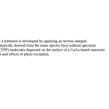
 a transistor is developed by applying an inverse integral
alytically derived from the noise spectra S(ω) without spectrum
n (TPP) molecules dispersed on the surface of a GaAs-based nanowire
s and effects of photo excitation.