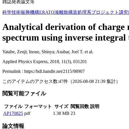
雑誌発表論文等
科学技術振興機構ERATO湊離散構造処理系プロジェクト講究
Analytical derivation of charge 
spectrum using inverse integra
Yatabe, Zenji; Inoue, Shinya; Asubar, Joel T. et al.
Applied Physics Express, 2018, 11(3), 031201
Permalink : https://hdl.handle.net/2115/98907
このアイテムのアクセス数:
47
件
（
2026-08-08
21:39 集計
）
閲覧可能ファイル
ファイル
フォーマット
サイズ
閲覧回数
説明
AP170825
pdf
1.38 MB
23
論文情報