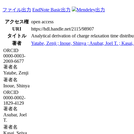
ファイル出力
EndNote Basic出力
Mendeley出力
アクセス権
open access
URI
https://hdl.handle.net/2115/98907
タイトル
Analytical derivation of charge relaxation time distrib
著者
Yatabe, Zenji ; Inoue, Shinya ; Asubar, Joel T. ; Kasai
ORCID
0000-0003-
2069-6677
著者名
Yatabe, Zenji
著者名
Inoue, Shinya
ORCID
0000-0002-
1829-4129
著者名
Asubar, Joel
T.
著者名
Kasai, Seiya