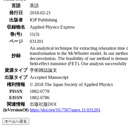
言語
英語
発行日
2018-02-21
出版者
IOP Publishing
収録物名
Applied Physics Express
巻(号)
11(3)
ページ
031201
An analytical technique for extracting relaxation time 
transformation to the McWhorter model. In our method, 
抄録
deconvolution. The feasibility of our method is demo
field-effect transistor (FET). Our analysis successfully
資源タイプ
学術雑誌論文
出版タイプ
Accepted Manuscript
権利情報
© 2018 The Japan Society of Applied Physics
PISSN
1882-0778
EISSN
1882-0786
関連情報
出版社版DOI
(isVersionOf)
https://doi.org/10.7567/apex.11.031201
ホームへ戻る