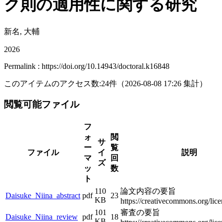
ク則の適用性に関する研究
新名, 大輔
2026
Permalink : https://doi.org/10.14943/doctoral.k16848
このアイテムのアクセス数:
24
件
（
2026-08-08
17:26 集計
）
閲覧可能ファイル
フ
ォ
閲
サ
ー
覧
ファイル
イ
説明
マ
回
ズ
ッ
数
ト
110
論文内容の要旨
Daisuke_Niina_abstract
pdf
23
KB
https://creativecommons.org/lice
101
審査の要旨
Daisuke_Niina_review
pdf
18
KB