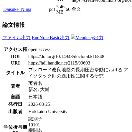
https://creativecommons.org/lice
5.46
全文
Daisuke_Niina
pdf
66
MB
論文情報
ファイル出力
EndNote Basic出力
Mendeley出力
アクセス権
open access
DOI
https://doi.org/10.14943/doctoral.k16848
URI
https://hdl.handle.net/2115/99693
プレロード改良地盤の長期圧密挙動における ア
タイトル
イソタック則の適用性に関する研究
著者名
著者
新名, 大輔
言語
日本語
発行日
2026-03-25
出版者
Hokkaido University
識別子
10101
学位授与機
機関名