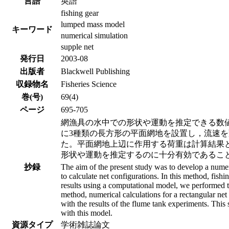
言語
英語
fishing gear
lumped mass model
キーワード
numerical simulation
supple net
発行日
2003-08
出版者
Blackwell Publishing
収録物名
Fisheries Science
巻(号)
69(4)
ページ
695-705
網漁具の水中での形状や運動を推定できる数
に3種類の長方形の平面網地を設置し，流速
た。平面網地上辺に作用する荷重は計算結果
形状や運動を推定するのに十分有効であるこ
抄録
The aim of the present study was to develop a numer
to calculate net configurations. In this method, fis
results using a computational model, we performed t
method, numerical calculations for a rectangular net 
with the results of the flume tank experiments. This 
with this model.
資源タイプ
学術雑誌論文