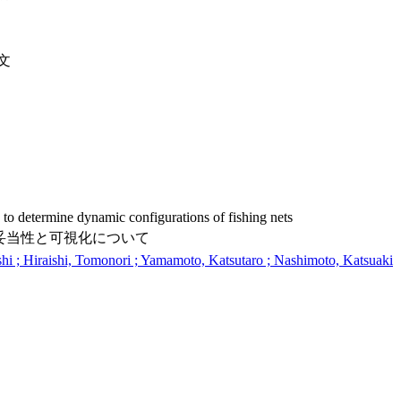
文
 to determine dynamic configurations of fishing nets
妥当性と可視化について
hi ; Hiraishi, Tomonori ; Yamamoto, Katsutaro ; Nashimoto, Katsuaki