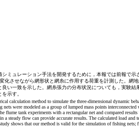
値シミュレーション手法を開発するために，本報では前報で示
を変化させながら網形状と網糸に作用する荷重を計測した。網
と良い一致を示した。網糸張力の分布状況についても，実験結
とを示す。
ical calculation method to simulate the three-dimensional dynamic behav
hing nets were modeled as a group of lumped mass points interconnected w
he flume tank experiments with a rectangular net and compared results 
in a steady flow can provide accurate results. The calculated load and te
study shows that our method is valid for the simulation of fishing nets;