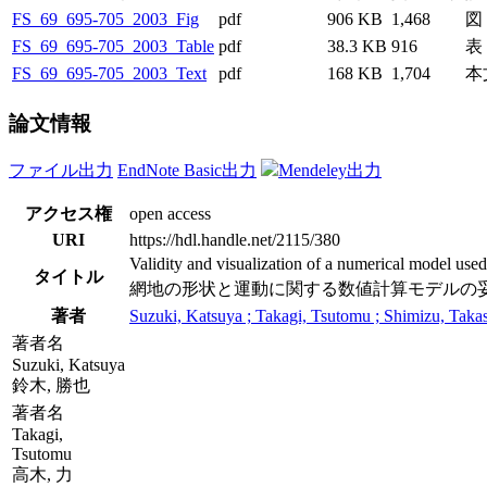
FS_69_695-705_2003_Fig
pdf
906 KB
1,468
図
FS_69_695-705_2003_Table
pdf
38.3 KB
916
表
FS_69_695-705_2003_Text
pdf
168 KB
1,704
本
論文情報
ファイル出力
EndNote Basic出力
Mendeley出力
アクセス権
open access
URI
https://hdl.handle.net/2115/380
Validity and visualization of a numerical model used
タイトル
網地の形状と運動に関する数値計算モデルの
著者
Suzuki, Katsuya ; Takagi, Tsutomu ; Shimizu, Takas
著者名
Suzuki, Katsuya
鈴木, 勝也
著者名
Takagi,
Tsutomu
高木, 力