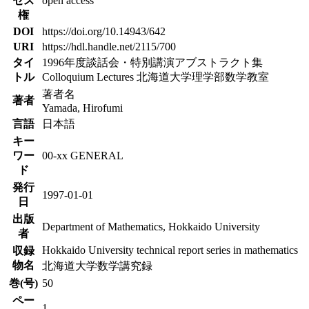
セス
open access
権
DOI
https://doi.org/10.14943/642
URI
https://hdl.handle.net/2115/700
タイ
1996年度談話会・特別講演アブストラクト集
トル
Colloquium Lectures 北海道大学理学部数学教室
著者名
著者
Yamada, Hirofumi
言語
日本語
キー
ワー
00-xx GENERAL
ド
発行
1997-01-01
日
出版
Department of Mathematics, Hokkaido University
者
Hokkaido University technical report series in mathematics
収録
物名
北海道大学数学講究録
巻(号)
50
ペー
1