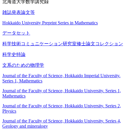
北海道大学数学講究録
雑誌発表論文等
Hokkaido University Preprint Series in Mathematics
データセット
科学技術コミュニケーション研究室修士論文コレクション
科学史特論
文系のための物理学
Journal of the Faculty of Science, Hokkaido Imperial University.
Series 1, Mathematics
Journal of the Faculty of Science, Hokkaido University. Series 1,
Mathematics
Journal of the Faculty of Science, Hokkaido University. Series 2,
Physics
Journal of the Faculty of Science, Hokkaido University. Series 4,
Geology and mineralogy