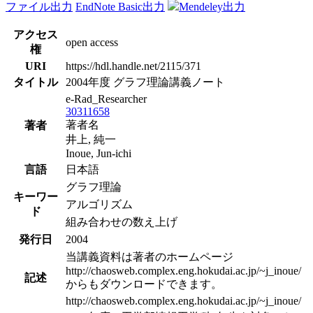
ファイル出力
EndNote Basic出力
Mendeley出力
アクセス
open access
権
URI
https://hdl.handle.net/2115/371
タイトル
2004年度 グラフ理論講義ノート
e-Rad_Researcher
30311658
著者名
著者
井上, 純一
Inoue, Jun-ichi
言語
日本語
グラフ理論
キーワー
アルゴリズム
ド
組み合わせの数え上げ
発行日
2004
当講義資料は著者のホームページ
http://chaosweb.complex.eng.hokudai.ac.jp/~j_inoue/
記述
からもダウンロードできます。
http://chaosweb.complex.eng.hokudai.ac.jp/~j_inoue/