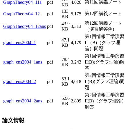
第11回講義ノート
GraphTheory04_11a
pdf
4,026
KB
133
第12回講義ノート
GraphTheory04_12
pdf
5,175
KB
第12回講義ノート
43.9
GraphTheory04_12ans
pdf
3,313
KB
（演習解答例)
第1回情報工学演習
47.1
graph_ens2004_1
pdf
4,179
II（B)（グラフ理
KB
論）問題
第1回情報工学演習
78.4
graph_ens2004_1ans
pdf
3,243
II(B)(グラフ理論)解
KB
答
第2回情報工学演習
53.1
graph_ens2004_2
pdf
4,618
II(B)(グラフ理論)問
KB
題
第2回情報工学演習
52.6
graph_ens2004_2ans
pdf
2,809
II(B)（グラフ理論）
KB
解答
論文情報