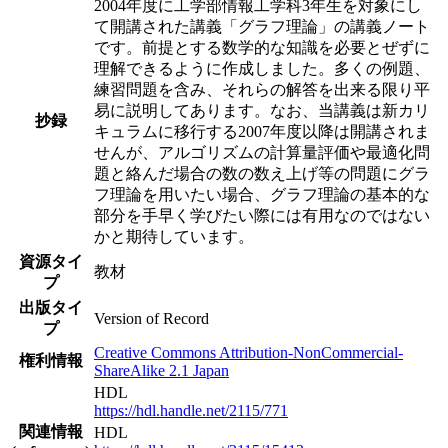
2004年度に工学部情報工学科3年生を対象にし
て開講された講義「グラフ理論」の講義ノート
です。前提とする数学的な知識を必要とぜずに
理解できるように作成しました。多くの例題、
練習問題を含み、それらの解答を出来る限り平
易に説明してあります。なお、当講義は新カリ
抄録
キュラムに移行する2007年度以降は開講されま
せんが、アルゴリズムの計算量評価や最適化問
題と絡んだ場合の数の数え上げ等の問題にグラ
フ理論を用いたい場合、グラフ理論の基本的な
部分を手早く学びたい際には有用なのではない
かと期待しています。
資源タイ
教材
プ
出版タイ
Version of Record
プ
Creative Commons Attribution-NonCommercial-
権利情報
ShareAlike 2.1 Japan
HDL
https://hdl.handle.net/2115/771
関連情報
HDL